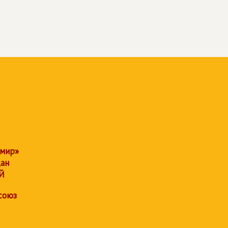
 мир»
дан
Й
союз