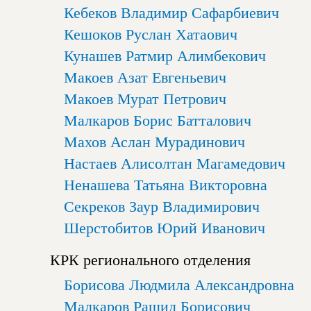
Кебеков Владимир Сафарбиевич
Кешоков Руслан Хатаович
Кунашев Ратмир Алимбекович
Макоев Азат Евгеньевич
Макоев Мурат Петрович
Малкаров Борис Батталович
Махов Аслан Мурадинович
Настаев Алисолтан Магамедович
Ненашева Татьяна Викторовна
Секреков Заур Владимирович
Шерстобитов Юрий Иванович
КРК регионального отделения
Борисова Людмила Александровна
Малкаров Рашид Борисович