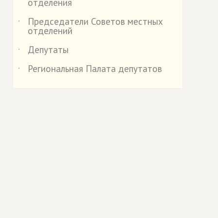
отделения
Председатели Советов местных
˙
отделений
Депутаты
˙
Региональная Палата депутатов
˙