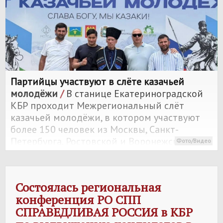
Партийцы участвуют в слёте казачьей
молодёжи
/
В станице Екатериноградской
КБР проходит Межрегиональный слёт
казачьей молодёжи, в котором участвуют
более 150 человек из Москвы, Санкт-
Петербурга, Ростовской и Воронежской
Фото/Видео
областей, Краснодарского и
Ставропольского краёв, Северной Осетии-
Алании и Кабардино-Балкарии. Также в
Состоялась региональная
слёте принимают участие представители
конференция РО СПП
Регионального отделения
СПРАВЕДЛИВАЯ РОССИЯ
в КБР
Социалистической политической партии