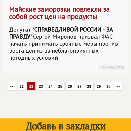
Майские заморозки повлекли за
собой рост цен на продукты
Депутат "
СПРАВЕДЛИВОЙ РОССИИ – ЗА
ПРАВДУ
" Сергей Миронов призвал ФАС
начать принимать срочные меры против
роста цен из-за неблагоприятных
погодных условий
08 июня 2024
<<
21
22
23
24
25
26
27
28
29
30
>>
Добавь в закладки