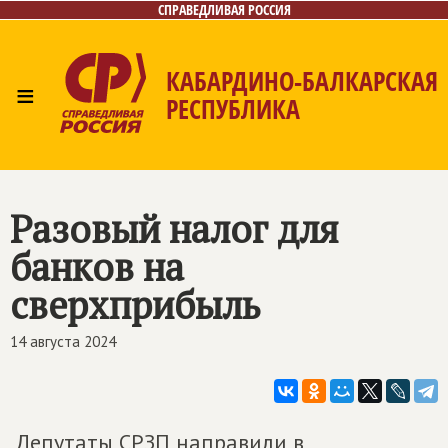
СПРАВЕДЛИВАЯ РОССИЯ
КАБАРДИНО-БАЛКАРСКАЯ
≡
РЕСПУБЛИКА
Главная
Новости
Лица
Фото/Видео
Газета
Контакты
Разовый налог для
банков на
сверхприбыль
14 августа 2024
Депутаты СРЗП направили в