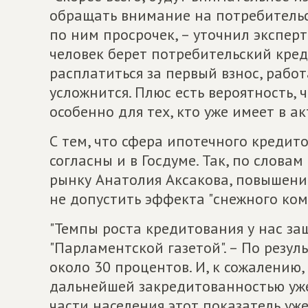
обращать внимание на потребительс
по ним просрочек, – уточнил эксперт.
человек берет потребительский кре
расплатиться за первый взнос, работ
усложнится. Плюс есть вероятность, 
особенно для тех, кто уже имеет в 
С тем, что сфера ипотечного кредит
согласны и в Госдуме. Так, по слов
рынку Анатолия Аксакова, повышени
не допустить эффекта "снежного кома
"Темпы роста кредитования у нас заш
"Парламентской газетой". – По резул
около 30 процентов. И, к сожалению,
дальнейшей закредитованностью уже
части населения этот показатель уже