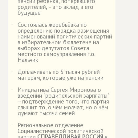
пенсии ребёнка, потерявшего
родителей, – это вклад в его
будущее
Состоялась жеребьёвка по
˙
определению порядка размещения
наименований политических партий
в избирательном бюллетене на
выборах депутатов Совета
местного самоуправления г.о.
Нальчик
Доплачивать по 5 тысяч рублей
˙
матерям, которые уже на пенсии
Инициатива Сергея Миронова о
˙
введении "родительской зарплаты"
– подтверждение того, что партия
слышит то, о чём молчат, но о чём
думают тысячи семей
Региональное отделение
˙
Социалистической политической
партии
СПРАВЕДЛИВАЯ РОССИЯ
в